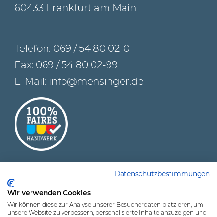
60433 Frankfurt am Main
Telefon:
069 / 54 80 02-0
Fax: 069 / 54 80 02-99
E-Mail:
info@mensinger.de
Datenschutzbestimmungen
Wir verwenden Cookies
© 2026 Malerwerkstätten Mensinger GmbH – Ihr
Wir können diese zur Analyse unserer Besucherdaten platzieren, um
Maler in Frankfurt
unsere Website zu verbessern, personalisierte Inhalte anzuzeigen und