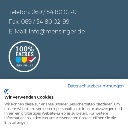
Telefon:
069 / 54 80 02-0
Fax: 069 / 54 80 02-99
E-Mail:
info@mensinger.de
Datenschutzbestimmungen
Wir verwenden Cookies
© 2026 Malerwerkstätten Mensinger GmbH – Ihr
Wir können diese zur Analyse unserer Besucherdaten platzieren, um
Maler in Frankfurt
unsere Website zu verbessern, personalisierte Inhalte anzuzeigen und
Ihnen ein großartiges Website-Erlebnis zu bieten. Für weitere
Informationen zu den von uns verwendeten Cookies öffnen Sie die
Einstellungen.