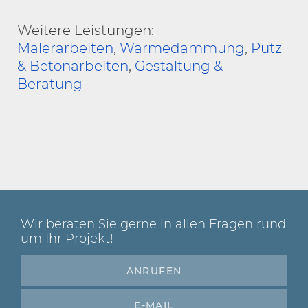
Weitere Leistungen:
Malerarbeiten
,
Wärmedämmung
,
Putz
& Betonarbeiten
,
Gestaltung &
Beratung
Wir beraten Sie gerne in allen Fragen rund
um Ihr Projekt!
ANRUFEN
E-MAIL